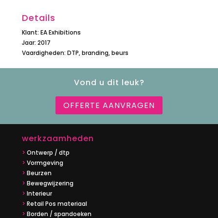
Details
Klant: EA Exhibitions
Jaar: 2017
Vaardigheden: DTP, branding, beurs
Vond u dit leuk?
OFFERTE AANVRAGEN
werkzaamheden
>
Ontwerp / dtp
>
Vormgeving
>
Beurzen
>
Bewegwijzering
>
Interieur
>
Retail Pos materiaal
>
Borden / spandoeken